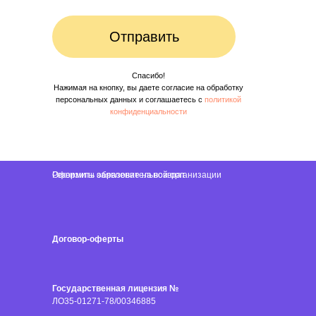
Отправить
Спасибо!
Нажимая на кнопку, вы даете согласие на обработку
персональных данных и соглашаетесь c
политикой
конфиденциальности
Реквизиты образовательной организации
Оформить заявление на возврат
Договор-оферты
Государственная лицензия №
ЛО35-01271-78/00346885